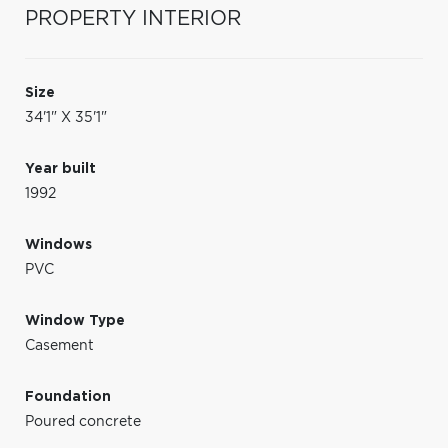
PROPERTY INTERIOR
Size
34'1" X 35'1"
Year built
1992
Windows
PVC
Window Type
Casement
Foundation
Poured concrete