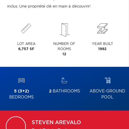
inclus. Une propriété clé en main à découvrir!
LOT AREA
NUMBER OF
YEAR BUILT
6,757 SF
ROOMS
1992
12
5 (3+2)
2
BATHROOMS
ABOVE-GROUND
BEDROOMS
POOL
STEVEN
AREVALO