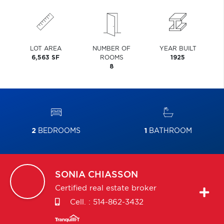
LOT AREA
NUMBER OF
YEAR BUILT
6,563 SF
ROOMS
1925
8
2
BEDROOMS
1
BATHROOM
SONIA
CHIASSON
Certified real estate broker
Cell. :
514-862-3432