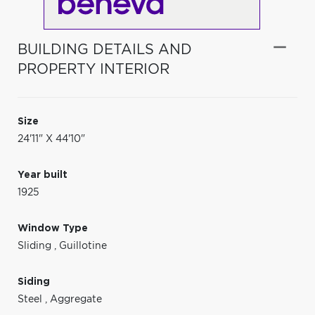
BUILDING DETAILS AND
PROPERTY INTERIOR
Size
24'11" X 44'10"
Year built
1925
Window Type
Sliding
,
Guillotine
Siding
Steel
,
Aggregate