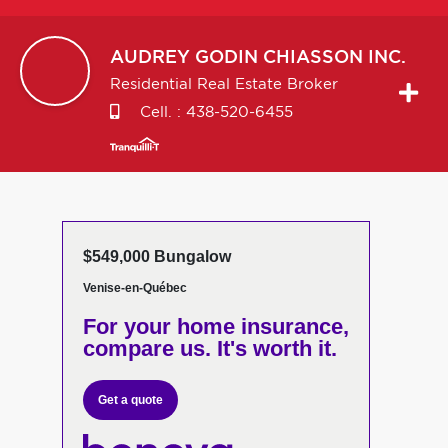
AUDREY
GODIN CHIASSON INC.
Residential Real Estate Broker
Cell. :
438-520-6455
$549,000 Bungalow
Venise-en-Québec
For your home insurance,
compare us. It's worth it.
Get a quote