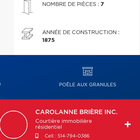
NOMBRE DE PIÈCES
:
7
ANNÉE DE CONSTRUCTION
:
1875
U
POÊLE AUX GRANULES
CAROLANNE
BRIÈRE INC.
Courtière immobilière
résidentiel
Cell.:
514-794-0386