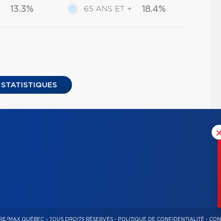
13.3%
18.4%
65 ANS ET +
 STATISTIQUES
RE/MAX QUÉBEC – TOUS DROITS RÉSERVÉS -
POLITIQUE DE CONFIDENTIALITÉ
-
CON