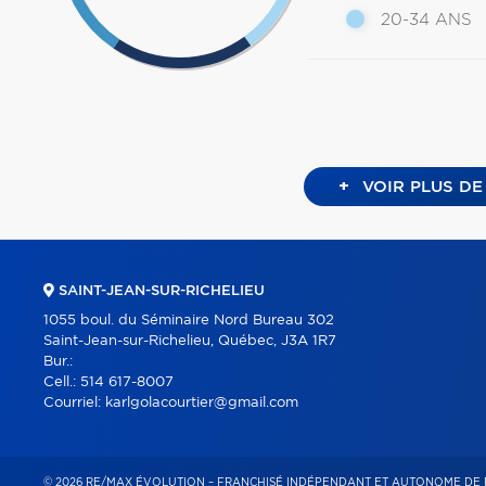
20-34 ANS
+
VOIR PLUS DE
SAINT-JEAN-SUR-RICHELIEU
1055 boul. du Séminaire Nord Bureau 302
Saint-Jean-sur-Richelieu, Québec, J3A 1R7
Bur.:
Cell.:
514 617-8007
Courriel:
karlgolacourtier@gmail.com
© 2026 RE/MAX ÉVOLUTION – FRANCHISÉ INDÉPENDANT ET AUTONOME DE 