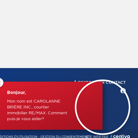
×
RESTONS EN CONTACT
Bonjour,
Mon nom est CAROLANNE
BRIÈRE INC., courtier
immobilier RE/MAX. Comment
puis-je vous aider?
DITIONS D'UTILISATION
-
GESTION DU CONSENTEMENT
SITE WEB PAR