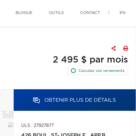
BLOGUE
OUTILS
CONTACT
EN
2 495 $ par mois
OBTENIR PLUS DE DÉTAILS
ULS : 27927877
426 BOUL. ST-JOSEPH E., APP.B,