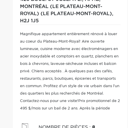
MONTRÉAL (LE PLATEAU-MONT-
ROYAL) (LE PLATEAU-MONT-ROYAL),
H2J 1J5
Magnifique appartement entièrement rénové à louer
au coeur du Plateau-Mont-Royal! Aire ouverte
lumineuse, cuisine moderne avec électroménagers en
acier inoxydable et comptoirs en quartz, planchers en
bois à chevrons, laveuse-sécheuse incluses et balcon
privé. Chiens acceptés . À quelques pas des cafés,
restaurants, parcs, boutiques, épiceries et transports
en commun. Profitez d'un style de vie urbain dans l'un
des quartiers les plus recherchés de Montréal.
Contactez-nous pour une visite!Prix promotionnel de 2
495 $/mois sur un bail de 2 ans. Après la période
promotionnelle ou pour une durée de bail différente,
le loyer régulier s'applique.
NOMBRE DE PIÈCES
:
8