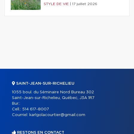
STYLE DE VIE
|
17 juillet 2026
SAINT-JEAN-SUR-RICHELIEU
1055 boul. du Séminaire Nord Bureau 302
Saint-Jean-sur-Richelieu, Québec, J3A 1R7
Bur.:
Cell.:
514 617-8007
Courriel:
karlgolacourtier@gmail.com
RESTONS EN CONTACT